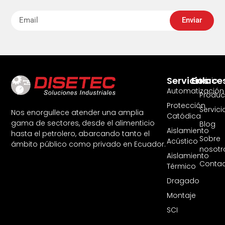
Enviar
Servicios
Enlace
Inicio
Automatización
Produc
Protección
Servici
Nos enorgullece atender una amplia
Catódica
gama de sectores, desde el alimenticio
Blog
Aislamiento
hasta el petrolero, abarcando tanto el
Sobre
Acústico
ámbito público como privado en Ecuador.
nosotr
Aislamiento
Contac
Térmico
Dragado
Montaje
SCI