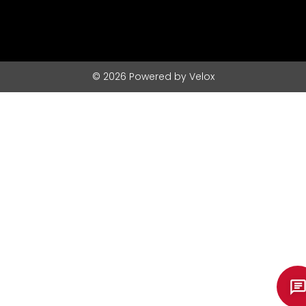
© 2026 Powered by Velox
Asistente Virtual
Disetec · En línea
Disetec