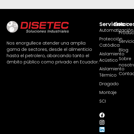
Servicios
Enlace
Inicio
Automatización
Produc
Protección
Servici
Nos enorgullece atender una amplia
Catódica
gama de sectores, desde el alimenticio
Blog
Aislamiento
hasta el petrolero, abarcando tanto el
Sobre
Acústico
ámbito público como privado en Ecuador.
nosotr
Aislamiento
Contac
Térmico
Dragado
Montaje
SCI