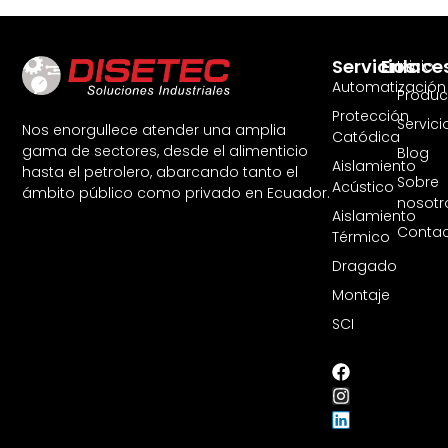
Servicios
Enlace
Inicio
Automatización
Produc
Protección
Servici
Nos enorgullece atender una amplia
Catódica
gama de sectores, desde el alimenticio
Blog
Aislamiento
hasta el petrolero, abarcando tanto el
Sobre
Acústico
ámbito público como privado en Ecuador.
nosotr
Aislamiento
Contac
Térmico
Dragado
Montaje
SCI