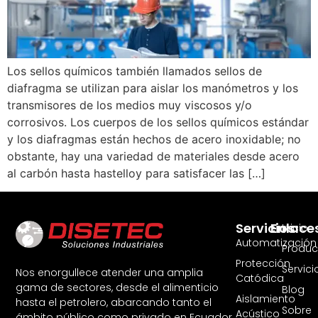
Los sellos químicos también llamados sellos de
diafragma se utilizan para aislar los manómetros y los
transmisores de los medios muy viscosos y/o
corrosivos. Los cuerpos de los sellos químicos estándar
y los diafragmas están hechos de acero inoxidable; no
obstante, hay una variedad de materiales desde acero
al carbón hasta hastelloy para satisfacer las […]
Servicios
Enlace
Inicio
Automatización
Produc
Protección
Servici
Nos enorgullece atender una amplia
Catódica
gama de sectores, desde el alimenticio
Blog
Aislamiento
hasta el petrolero, abarcando tanto el
Sobre
Acústico
ámbito público como privado en Ecuador.