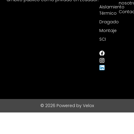
nosotr
Aislamiento
Contac
Térmico
Dragado
Montaje
SCI
© 2026 Powered by Velox
Asistente Virtual
Disetec · En línea