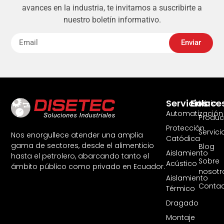
avances en la industria, te invitamos a suscribirte a
nuestro boletín informativo.
Enviar
Servicios
Enlace
Inicio
Automatización
Produc
Protección
Servici
Nos enorgullece atender una amplia
Catódica
gama de sectores, desde el alimenticio
Blog
Aislamiento
hasta el petrolero, abarcando tanto el
Sobre
Acústico
ámbito público como privado en Ecuador.
nosotr
Aislamiento
Contac
Térmico
Dragado
Montaje